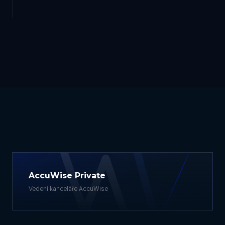
AccuWise Private
Vedení kanceláře AccuWise