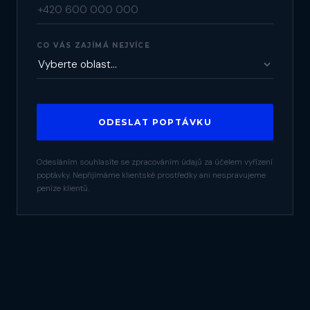
CO VÁS ZAJÍMÁ NEJVÍCE
ODESLAT POPTÁVKU
Odesláním souhlasíte se zpracováním údajů za účelem vyřízení
poptávky. Nepřijímáme klientské prostředky ani nespravujeme
peníze klientů.