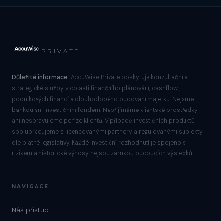
PRIVATE
Důležité informace.
AccuWise Private poskytuje konzultační a
strategické služby v oblasti finančního plánování, cashflow,
podnikových financí a dlouhodobého budování majetku. Nejsme
bankou ani investičním fondem. Nepřijímáme klientské prostředky
ani nespravujeme peníze klientů. V případě investičních produktů
spolupracujeme s licencovanými partnery a regulovanými subjekty
dle platné legislativy. Každé investiční rozhodnutí je spojeno s
rizikem a historické výnosy nejsou zárukou budoucích výsledků.
NAVIGACE
Náš přístup