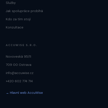
Služby
Jak spolupráce probíhá
Kdo za tím stojí
Konzultace
ACCUWISE S.R.O.
Novoveská 95/11
709 00 Ostrava
info@accuwise.cz
+420 602 774 714
→ Hlavní web AccuWise