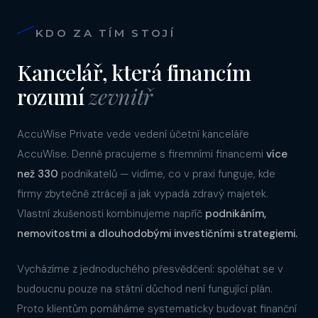
KDO ZA TÍM STOJÍ
Kancelář, která financím
rozumí
zevnitř
AccuWise Private vede vedení účetní kanceláře
AccuWise. Denně pracujeme s firemními financemi
více
než 330
podnikatelů — vidíme, co v praxi funguje, kde
firmy zbytečně ztrácejí a jak vypadá zdravý majetek.
Vlastní zkušenosti kombinujeme napříč
podnikáním,
nemovitostmi a dlouhodobými investičními strategiemi.
Vycházíme z jednoduchého přesvědčení: spoléhat se v
budoucnu pouze na státní důchod není fungující plán.
Proto klientům pomáháme systematicky budovat finanční