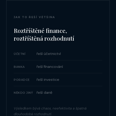
JAK TO ŘEŠÍ VĚTŠINA
Roztříštěné finance,
roztříštěná rozhodnutí
řeší účetnictví
ÚČETNÍ
řeší financování
BANKA
řeší investice
PORADCE
řeší daně
NĚKDO JINÝ
Výsledkem bývá chaos, neefektivita a špatná
dlouhodobá rozhodnutí.