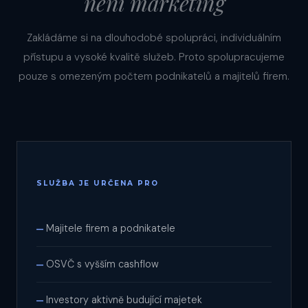
není marketing
Zakládáme si na dlouhodobé spolupráci, individuálním
přístupu a vysoké kvalitě služeb. Proto spolupracujeme
pouze s omezeným počtem podnikatelů a majitelů firem.
SLUŽBA JE URČENA PRO
Majitele firem a podnikatele
—
OSVČ s vyšším cashflow
—
Investory aktivně budující majetek
—