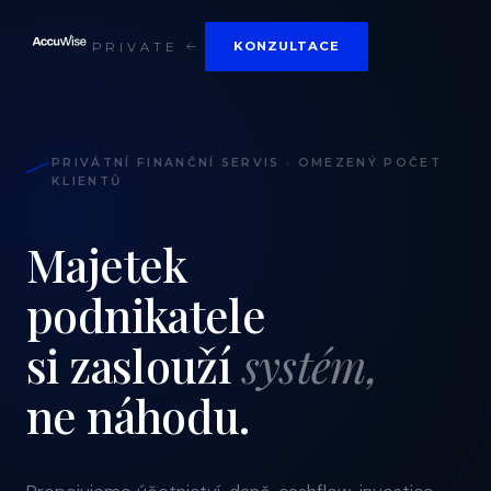
KONZULTACE
PRIVATE
PRIVÁTNÍ FINANČNÍ SERVIS · OMEZENÝ POČET
KLIENTŮ
Majetek
podnikatele
si zaslouží
systém,
ne náhodu.