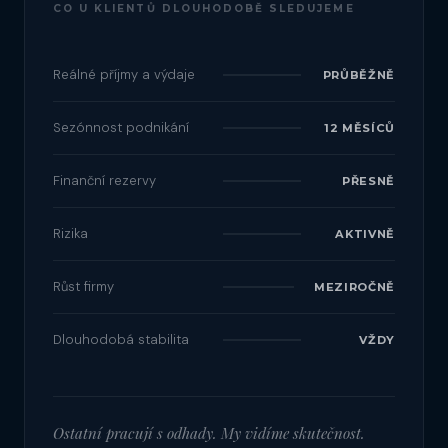
CO U KLIENTŮ DLOUHODOBĚ SLEDUJEME
Reálné příjmy a výdaje
PRŮBĚŽNĚ
Sezónnost podnikání
12 MĚSÍCŮ
Finanční rezervy
PŘESNĚ
Rizika
AKTIVNĚ
Růst firmy
MEZIROČNĚ
Dlouhodobá stabilita
VŽDY
Ostatní pracují s odhady. My vidíme skutečnost.