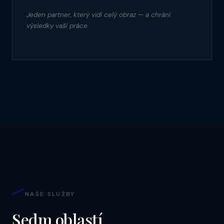
Jeden partner, který vidí celý obraz — a chrání
výsledky vaší práce.
NAŠE SLUŽBY
Sedm oblastí,