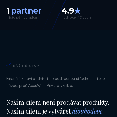
1
partner
4.9
★
místo pěti poradců
hodnocení Google
NÁŠ PŘÍSTUP
Finanční zdraví podnikatele pod jednou střechou — to je
důvod, proč AccuWise Private vzniklo.
Naším cílem není prodávat produkty.
Naším cílem je vytvářet
dlouhodobě