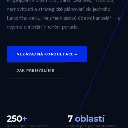
Propojujeme účetnictví, daně, cashflow, investice,
nemovitosti a strategické plánování do jednoho
funkčního celku. Nejsme klasická účetní kancelář — a
nejsme ani běžní finanční poradci.
NEZÁVAZNÁ KONZULTACE
JAK PŘEMÝŠLÍME
250
+
7
oblastí
firem v dlouhodobé péči
financí pod jednou střechou