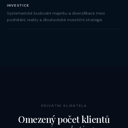
INVESTICE
Systematické budování majetku a diverzifikace mezi
podnikání, reality a dlouhodobé investiční strategie
PRIVÁTNÍ KLIENTELA
Omezený počet klientů