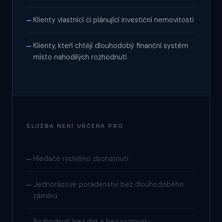
Klienty vlastnící či plánující investiční nemovitosti
—
Klienty, kteří chtějí dlouhodobý finanční systém
—
místo nahodilých rozhodnutí
SLUŽBA NENÍ URČENA PRO
Hledače rychlého zbohatnutí
—
Jednorázové poradenství bez dlouhodobého
—
záměru
Rozhodnutí bez dat a bez rozmyslu